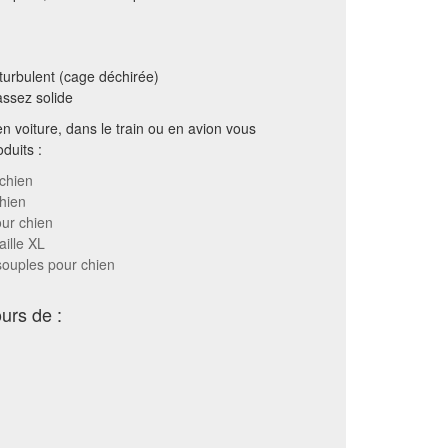
r turbulent (cage déchirée)
assez solide
en voiture, dans le train ou en avion vous
duits :
 chien
hien
ur chien
ille XL
souples pour chien
urs de :