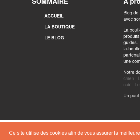
SOMMAIRE
A pr
Blog de 
ACCUEIL
avec son
LA BOUTIQUE
La bouti
produits
LE BLOG
guides.
la-bouti
partenair
une comm
Notre d
chien
-
L
cuir
-
Le 
Un pouf 
Ce site utilise des cookies afin de vous assurer la meilleu