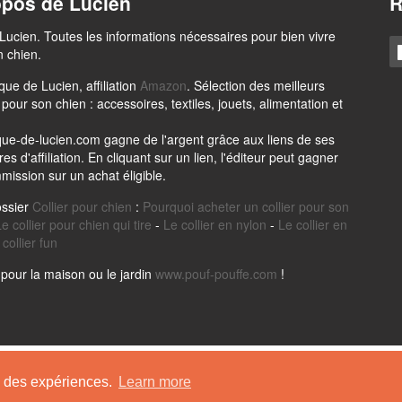
opos de Lucien
R
Lucien. Toutes les informations nécessaires pour bien vivre
 chien.
que de Lucien, affiliation
Amazon
. Sélection des meilleurs
 pour son chien : accessoires, textiles, jouets, alimentation et
que-de-lucien.com gagne de l'argent grâce aux liens de ses
es d'affiliation. En cliquant sur un lien, l'éditeur peut gagner
ission sur un achat éligible.
ossier
Collier pour chien
:
Pourquoi acheter un collier pour son
e collier pour chien qui tire
-
Le collier en nylon
-
Le collier en
collier fun
pour la maison ou le jardin
www.pouf-pouffe.com
!
La Boutique de Lucien -
Mentions Légales
-
Nos Partenaires
re des expériences.
Learn more