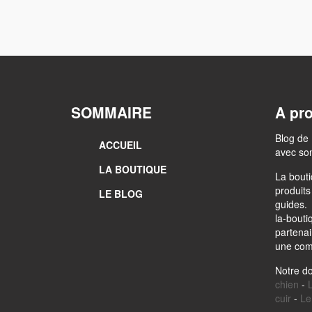
SOMMAIRE
A pr
Blog de 
ACCUEIL
avec son
LA BOUTIQUE
La bouti
produits
LE BLOG
guides.
la-bouti
partenair
une comm
Notre d
chien
-
L
cuir
-
Le 