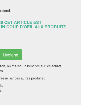
profond.
26 CET ARTICLE EST
 UN COUP D'OEIL AUX PRODUITS
Hygiène
on, on réalise un bénéfice sur les achats
es
essé par ces autres produits :
lip
ien