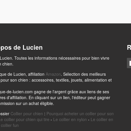
opos de Lucien
R
Lucien. Toutes les informations nécessaires pour bien vivre
 chien.
que de Lucien, affiliation
Amazon
. Sélection des meilleurs
 pour son chien : accessoires, textiles, jouets, alimentation et
que-de-lucien.com gagne de l'argent grâce aux liens de ses
es d'affiliation. En cliquant sur un lien, l'éditeur peut gagner
ission sur un achat éligible.
ossier
Collier pour chien
:
Pourquoi acheter un collier pour son
e collier pour chien qui tire
-
Le collier en nylon
-
Le collier en
collier fun