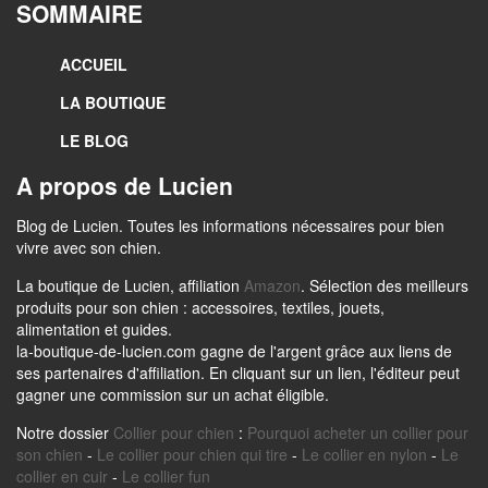
SOMMAIRE
ACCUEIL
LA BOUTIQUE
LE BLOG
A propos de Lucien
Blog de Lucien. Toutes les informations nécessaires pour bien
vivre avec son chien.
La boutique de Lucien, affiliation
Amazon
. Sélection des meilleurs
produits pour son chien : accessoires, textiles, jouets,
alimentation et guides.
la-boutique-de-lucien.com gagne de l'argent grâce aux liens de
ses partenaires d'affiliation. En cliquant sur un lien, l'éditeur peut
gagner une commission sur un achat éligible.
Notre dossier
Collier pour chien
:
Pourquoi acheter un collier pour
son chien
-
Le collier pour chien qui tire
-
Le collier en nylon
-
Le
collier en cuir
-
Le collier fun