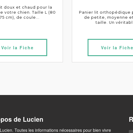
lit doux et chaud pour la
 votre chien. Taille L (80
Panier lit orthopédique
75 cm), de coule...
de petite, moyenne e
taille. Un véritabl
Voir la Fiche
Voir la Fich
opos de Lucien
R
Lucien. Toutes les informations nécessaires pour bien vivre