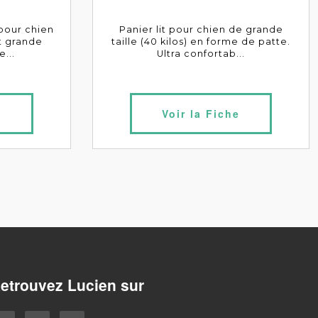
 pour chien
Panier lit pour chien de grande
t grande
taille (40 kilos) en forme de patte.
e...
Ultra confortab...
e
Voir la Fiche
etrouvez Lucien sur