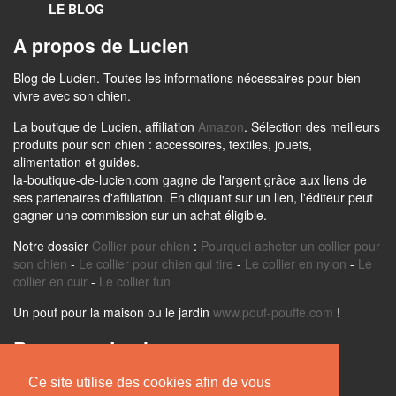
LE BLOG
A propos de Lucien
Blog de Lucien. Toutes les informations nécessaires pour bien
vivre avec son chien.
La boutique de Lucien, affiliation
Amazon
. Sélection des meilleurs
produits pour son chien : accessoires, textiles, jouets,
alimentation et guides.
la-boutique-de-lucien.com gagne de l'argent grâce aux liens de
ses partenaires d'affiliation. En cliquant sur un lien, l'éditeur peut
gagner une commission sur un achat éligible.
Notre dossier
Collier pour chien
:
Pourquoi acheter un collier pour
son chien
-
Le collier pour chien qui tire
-
Le collier en nylon
-
Le
collier en cuir
-
Le collier fun
Un pouf pour la maison ou le jardin
www.pouf-pouffe.com
!
Retrouvez Lucien sur
Ce site utilise des cookies afin de vous