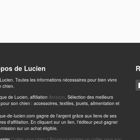
opos de Lucien
R
Lucien. Toutes les informations nécessaires pour bien vivre
 chien.
que de Lucien, affiliation
Amazon
. Sélection des meilleurs
 pour son chien : accessoires, textiles, jouets, alimentation et
que-de-lucien.com gagne de l'argent grâce aux liens de ses
es d'affiliation. En cliquant sur un lien, l'éditeur peut gagner
ission sur un achat éligible.
ossier
Collier pour chien
:
Pourquoi acheter un collier pour son