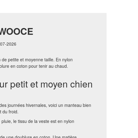
 WOOCE
6-07-2026
 de petite et moyenne taille. En nylon
lure en coton pour tenir au chaud.
r petit et moyen chien
es journées hivernales, voici un manteau bien
t du froid.
 pluie, le tissu de la veste est en nylon
sède une doublure en coton. Une matière