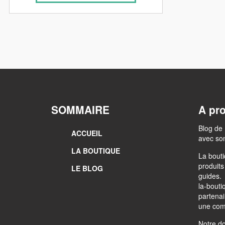
SOMMAIRE
A pr
Blog de 
ACCUEIL
avec son
LA BOUTIQUE
La bouti
produits
LE BLOG
guides.
la-bouti
partenair
une comm
Notre d