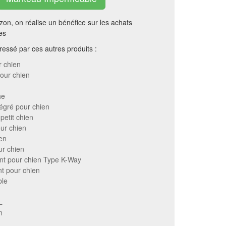
on, on réalise un bénéfice sur les achats
es
essé par ces autres produits :
 chien
our chien
he
tégré pour chien
petit chien
ur chien
en
r chien
nt pour chien Type K-Way
t pour chien
ble
L
n