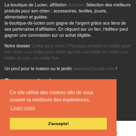
La boutique de Lucien, affiliation
Amazon
. Sélection des meilleurs
produits pour son chien : accessoires, textiles, jouets,
alimentation et guides.
la-boutique-de-lucien.com gagne de l'argent grâce aux liens de
ses partenaires d'affiliation. En cliquant sur un lien, l'éditeur peut
gagner une commission sur un achat éligible.
Notre dossier
Collier pour chien
:
Pourquoi acheter un collier pour
son chien
-
Le collier pour chien qui tire
-
Le collier en nylon
-
Le
collier en cuir
-
Le collier fun
Un pouf pour la maison ou le jardin
www.pouf-pouffe.com
!
Retrouvez Lucien sur
Ce site utilise des cookies afin de vous
assurer la meilleure des expériences.
Learn more
J'accepte!
La Boutique de Lucien -
Mentions Légales
-
Nos Partenaires