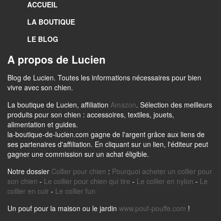
ACCUEIL
LA BOUTIQUE
LE BLOG
A propos de Lucien
Blog de Lucien. Toutes les informations nécessaires pour bien
vivre avec son chien.
La boutique de Lucien, affiliation
Amazon
. Sélection des meilleurs
produits pour son chien : accessoires, textiles, jouets,
alimentation et guides.
la-boutique-de-lucien.com gagne de l'argent grâce aux liens de
ses partenaires d'affiliation. En cliquant sur un lien, l'éditeur peut
gagner une commission sur un achat éligible.
Notre dossier
Collier pour chien
:
Pourquoi acheter un collier pour
son chien
-
Le collier pour chien qui tire
-
Le collier en nylon
-
Le
collier en cuir
-
Le collier fun
Un pouf pour la maison ou le jardin
www.pouf-pouffe.com
!