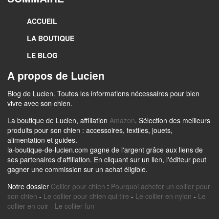
ACCUEIL
LA BOUTIQUE
LE BLOG
A propos de Lucien
Blog de Lucien. Toutes les informations nécessaires pour bien
vivre avec son chien.
La boutique de Lucien, affiliation
Amazon
. Sélection des meilleurs
produits pour son chien : accessoires, textiles, jouets,
alimentation et guides.
la-boutique-de-lucien.com gagne de l'argent grâce aux liens de
ses partenaires d'affiliation. En cliquant sur un lien, l'éditeur peut
gagner une commission sur un achat éligible.
Notre dossier
Collier pour chien
:
Pourquoi acheter un collier pour
son chien
-
Le collier pour chien qui tire
-
Le collier en nylon
-
Le
collier en cuir
-
Le collier fun