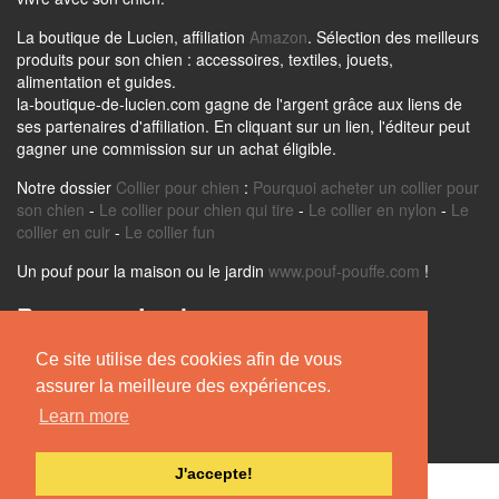
La boutique de Lucien, affiliation
Amazon
. Sélection des meilleurs
produits pour son chien : accessoires, textiles, jouets,
alimentation et guides.
la-boutique-de-lucien.com gagne de l'argent grâce aux liens de
ses partenaires d'affiliation. En cliquant sur un lien, l'éditeur peut
gagner une commission sur un achat éligible.
Notre dossier
Collier pour chien
:
Pourquoi acheter un collier pour
son chien
-
Le collier pour chien qui tire
-
Le collier en nylon
-
Le
collier en cuir
-
Le collier fun
Un pouf pour la maison ou le jardin
www.pouf-pouffe.com
!
Retrouvez Lucien sur
Ce site utilise des cookies afin de vous
assurer la meilleure des expériences.
Learn more
J'accepte!