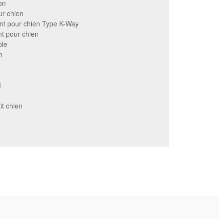
on
r chien
nt pour chien Type K-Way
t pour chien
ble
n
M
t chien