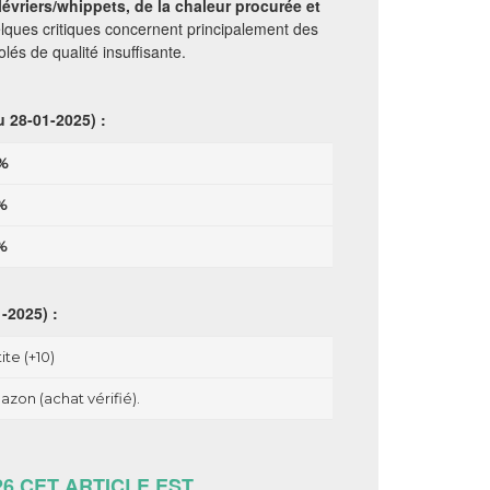
évriers/whippets, de la chaleur procurée et
elques critiques concernent principalement des
olés de qualité insuffisante.
u 28-01-2025) :
%
%
%
-2025) :
ite (+10)
zon (achat vérifié).
26 CET ARTICLE EST