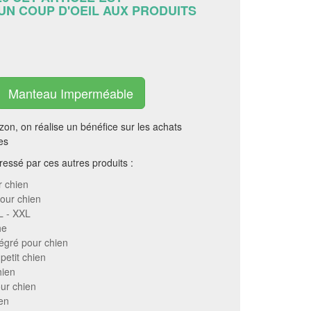
 UN COUP D'OEIL AUX PRODUITS
Manteau Imperméable
on, on réalise un bénéfice sur les achats
es
essé par ces autres produits :
 chien
our chien
L - XXL
he
tégré pour chien
petit chien
hien
ur chien
en