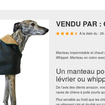
VENDU PAR : 
A la date du : 2
Manteau imperméable et chaud ad
Whippet. Manteau en coton avec 
Un manteau pou
lévrier ou whip
De l’avis des clients amazon, vo
races de chiens à poils courts que
Plus sensible au froid que les c
ce vêtement ciré et doublé qui n