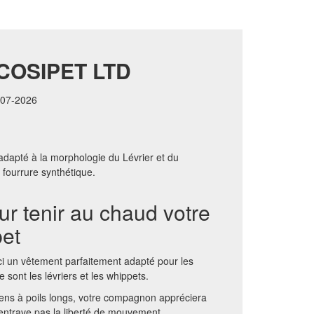
COSIPET LTD
6-07-2026
apté à la morphologie du Lévrier et du
fourrure synthétique.
r tenir au chaud votre
pet
ici un vêtement parfaitement adapté pour les
 sont les lévriers et les whippets.
hiens à poils longs, votre compagnon appréciera
’entrave pas la liberté de mouvement.