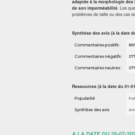
adaptée à la morphologie des l
de son imperméabilité
. Les qu
problèmes de taille ou des cas is
Synthèse des avis (à la date d
Commentaires positifs :
86
Commentaires négatifs :
07
Commentaires neutres :
07
Ressources (à la date du 01-01
Popularité
Pet
Synthèse des avis
Ama
A LA DATE DU 26-07-20