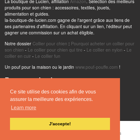
La boutique de Lucien, affiliation
Amazon
. Sélection des meilleurs
produits pour son chien : accessoires, textiles, jouets,
alimentation et guides.
la-boutique-de-lucien.com gagne de l'argent grâce aux liens de
ses partenaires d'affiliation. En cliquant sur un lien, l'éditeur peut
gagner une commission sur un achat éligible.
Notre dossier
Collier pour chien
:
Pourquoi acheter un collier pour
son chien
-
Le collier pour chien qui tire
-
Le collier en nylon
-
Le
collier en cuir
-
Le collier fun
Un pouf pour la maison ou le jardin
www.pouf-pouffe.com
!
Retrouvez Lucien sur
Ce site utilise des cookies afin de vous
assurer la meilleure des expériences.
Learn more
J'accepte!
La Boutique de Lucien -
Mentions Légales
-
Nos Partenaires