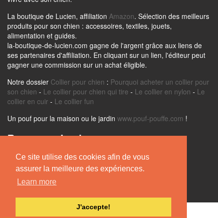
La boutique de Lucien, affiliation
Amazon
. Sélection des meilleurs
produits pour son chien : accessoires, textiles, jouets,
alimentation et guides.
la-boutique-de-lucien.com gagne de l'argent grâce aux liens de
ses partenaires d'affiliation. En cliquant sur un lien, l'éditeur peut
gagner une commission sur un achat éligible.
Notre dossier
Collier pour chien
:
Pourquoi acheter un collier pour
son chien
-
Le collier pour chien qui tire
-
Le collier en nylon
-
Le
collier en cuir
-
Le collier fun
Un pouf pour la maison ou le jardin
www.pouf-pouffe.com
!
Retrouvez Lucien sur
Ce site utilise des cookies afin de vous
assurer la meilleure des expériences.
Learn more
J'accepte!